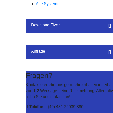
Alle Systeme
Download Flyer
Anfrage
Fragen?
Kontaktieren Sie uns gern - Sie erhalten innerha
von 1-2 Werktagen eine Rückmeldung. Alternativ
rufen Sie uns einfach an!
Telefon:
+(49) 431-22039-880