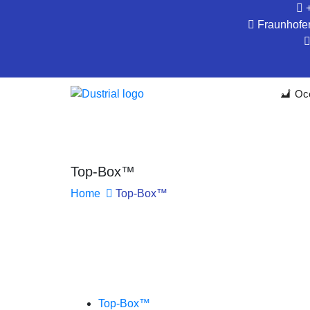
Fraunhofer
Oce
Top-Box™
Home
Top-Box™
Top-Box™