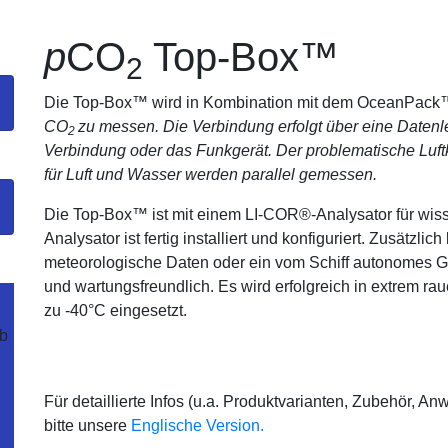
p
CO
Top-Box™
2
Die Top-Box™ wird in Kombination mit dem OceanPac
CO
zu messen. Die Verbindung erfolgt über eine Datenle
2
Verbindung oder das Funkgerät. Der problematische Luft
für Luft und Wasser werden parallel gemessen.
Die Top-Box™ ist mit einem LI-COR®-Analysator für wiss
Analysator ist fertig installiert und konfiguriert. Zusätzl
meteorologische Daten oder ein vom Schiff autonomes GP
und wartungsfreundlich. Es wird erfolgreich in extrem ra
zu -40°C eingesetzt.
lb
Für detaillierte Infos (u.a. Produktvarianten, Zubehör, 
bitte unsere
Englische Version.