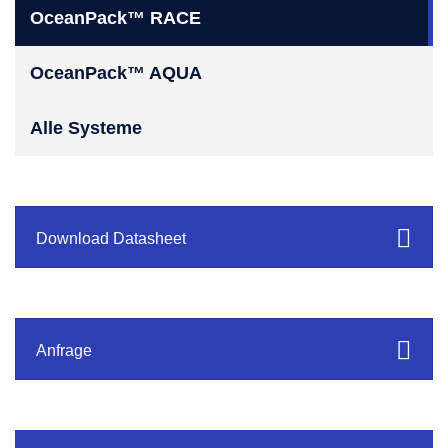
OceanPack™ RACE
OceanPack™ AQUA
Alle Systeme
Download Datasheet
Anfrage