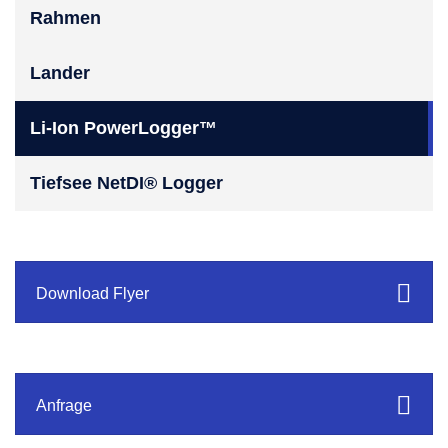
Rahmen
Lander
Li-Ion PowerLogger™
Tiefsee NetDI® Logger
Download Flyer
Anfrage