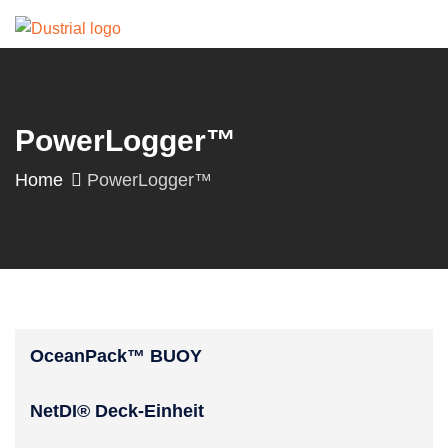
PowerLogger™
Home
PowerLogger™
OceanPack™ BUOY
NetDI® Deck-Einheit