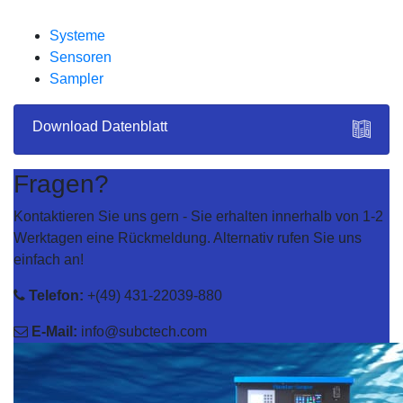
Systeme
Sensoren
Sampler
Download Datenblatt
Fragen?
Kontaktieren Sie uns gern - Sie erhalten innerhalb von 1-2
Werktagen eine Rückmeldung. Alternativ rufen Sie uns
einfach an!
Telefon:
+(49) 431-22039-880
E-Mail:
info@subctech.com