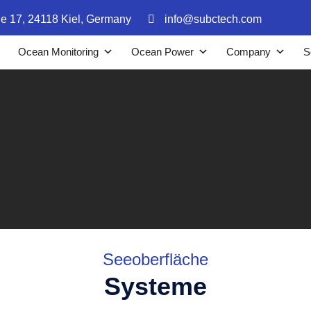
ße 17, 24118 Kiel, Germany
info@subctech.com
Ocean Monitoring
Ocean Power
Company
S
Seeoberfläche
Systeme